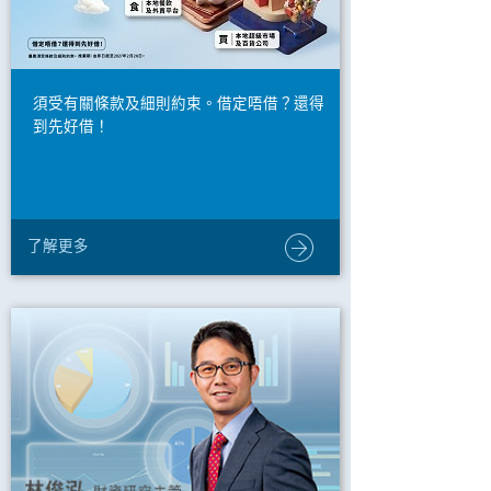
須受有關條款及細則約束。借定唔借？還得
到先好借！
了解更多