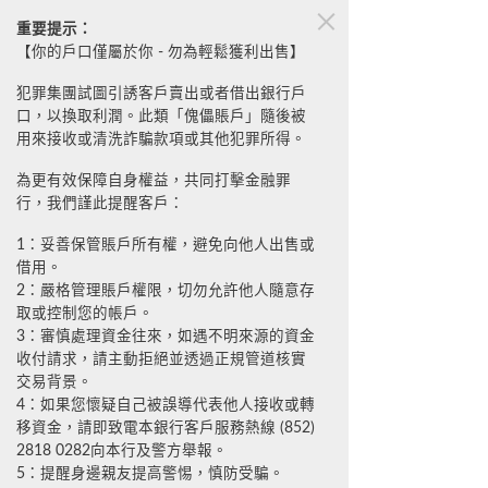
重要提示：
重要提示：
閉
取合
【你的戶口僅屬於你 - 勿為輕鬆獲利出售】
提防假冒旅行社優惠騙案
施
實收款賬戶名稱及賬戶號
犯罪集團試圖引誘客戶賣出或者借出銀行戶
戶
升級版「防騙視伏APP」
口，以換取利潤。此類「傀儡賬戶」隨後被
的
網站，舉報詐騙資料。
用來接收或清洗詐騙款項或其他犯罪所得。
報
為更有效保障自身權益，共同打擊金融罪
行，我們謹此提醒客戶：
1：妥善保管賬戶所有權，避免向他人出售或
借用。
2：嚴格管理賬戶權限，切勿允許他人隨意存
取或控制您的帳戶。
3：審慎處理資金往來，如遇不明來源的資金
收付請求，請主動拒絕並透過正規管道核實
交易背景。
4：如果您懷疑自己被誤導代表他人接收或轉
移資金，請即致電本銀行客戶服務熱線 (852)
2818 0282向本行及警方舉報。
5：提醒身邊親友提高警惕，慎防受騙。