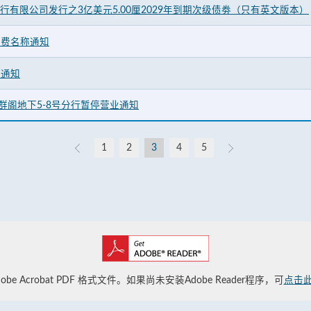
银行有限公司发行之3亿美元5.00厘2029年到期次级债劵（只有英文版本）
征费名称通知
费通知
群阁地下5-8号分行暂停营业通知
1
2
3
4
5
be Acrobat PDF 格式文件。如果尚未安装Adobe Reader程序，可
点击