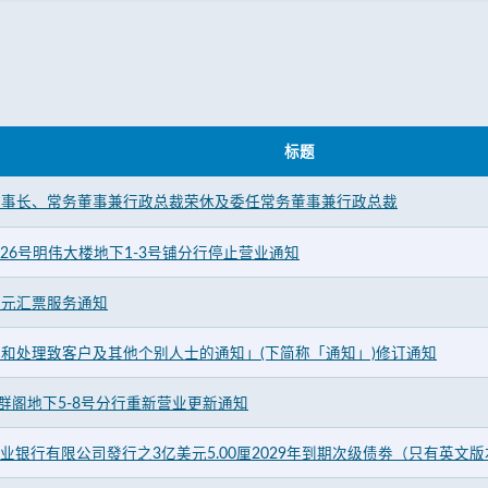
标题
董事长、常务董事兼行政总裁荣休及委任常务董事兼行政总裁
26号明伟大楼地下1-3号铺分行停止营业通知
日元汇票服务通知
和处理致客户及其他个别人士的通知」(下简称「通知」)修订通知
丽群阁地下5-8号分行重新营业更新通知
商业银行有限公司發行之3亿美元5.00厘2029年到期次级债劵（只有英文