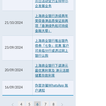
示日活动全力支持中小
企发展业务
上海商业银行连续两年
荣获香港品质保证局两
21/10/2024
项「香港绿色和可持续
金融大奬」
上海商业银行推出银色
债券「七免」优惠 客户
23/09/2024
可亲临分行或透过网上
银行认购
上海商业银行下调港元
20/09/2024
最优惠利率及 港元活期
储蓄存款利率
伪冒诈骗WhatsApp 账
16/09/2024
户通知
4
5
6
7
8