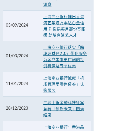
讯息
上海商业银行推出香港
演艺学院万事达白金信
03/09/2024
用卡 拨捐每月部份签账
额 助培育演艺人才
上海商业银行落实「跨
境理财通2 .0」优化服务
01/03/2024
为客户带来更广阔的投
资机遇及专享优惠
上海商业银行诚献「机
11/01/2024
场管理局零售债券」认
购服务
三地上银金融科技征案
28/12/2023
竞赛「创新未来」圆满
结束
上海商业银行与香港品