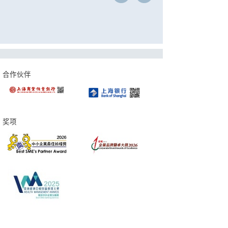
合作伙伴
奖项