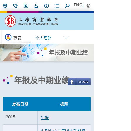
ENG
繁
登录
个人理财
年报及中期业绩
年报及中期业绩
发布日期
标题
2015
年报