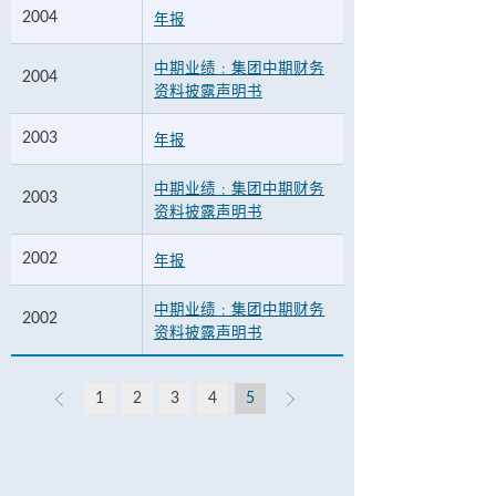
2004
年报
中期业绩﹕集团中期财务
2004
资料披露声明书
2003
年报
中期业绩﹕集团中期财务
2003
资料披露声明书
2002
年报
中期业绩﹕集团中期财务
2002
资料披露声明书
1
2
3
4
5