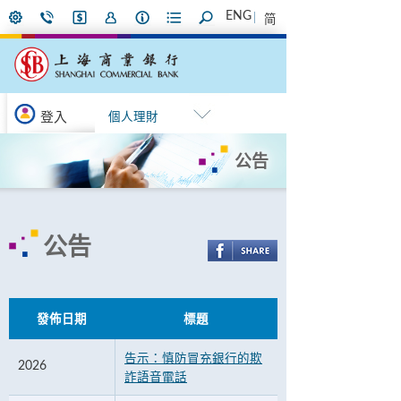
ENG
简
登入
個人理財
公告
公告
發佈日期
標題
告示：慎防冒充銀行的欺
2026
詐語音電話