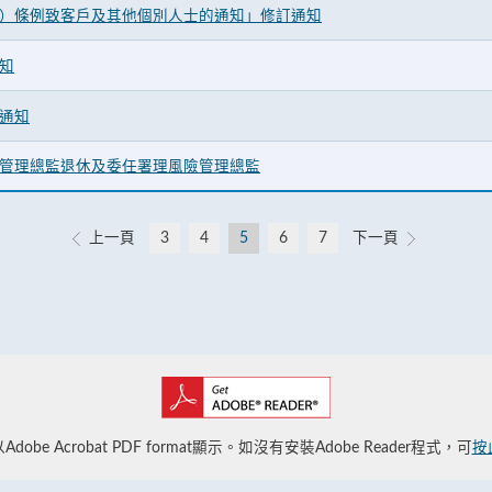
）條例致客戶及其他個別人士的通知」修訂通知
知
通知
管理總監退休及委任署理風險管理總監
上一頁
3
4
5
6
7
下一頁
obe Acrobat PDF format顯示。如沒有安裝Adobe Reader程式，可
按