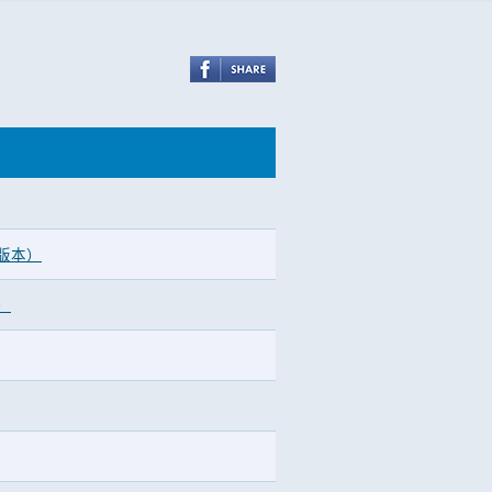
文版本）
）