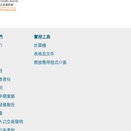
們
實用工具
介
計算機
表格及文件
開放應用程式介面
目
會責任
司
中期業績
發展報告
露
人口交易聲明
行為準則