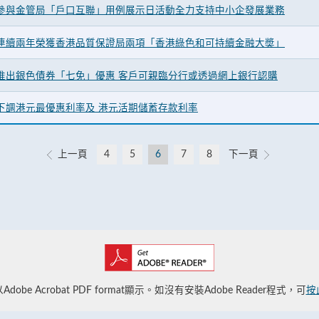
參與金管局「戶口互聯」用例展示日活動全力支持中小企發展業務
連續兩年榮獲香港品質保證局兩項「香港綠色和可持續金融大奬」
推出銀色債券「七免」優惠 客戶可親臨分行或透過網上銀行認購
下調港元最優惠利率及 港元活期儲蓄存款利率
上一頁
4
5
6
7
8
下一頁
obe Acrobat PDF format顯示。如沒有安裝Adobe Reader程式，可
按