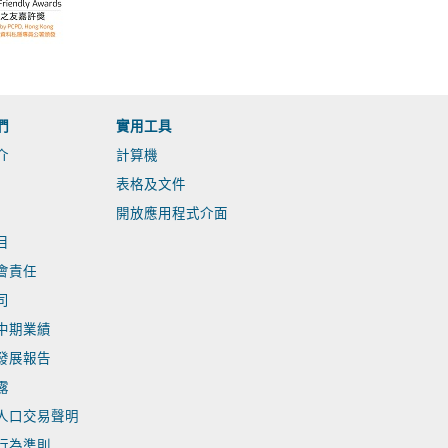
們
實用工具
介
計算機
表格及文件
開放應用程式介面
目
會責任
司
中期業績
發展報告
露
人口交易聲明
行為準則