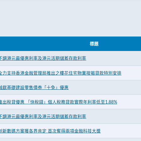
標題
下調港元最優惠利率及港元活期儲蓄存款利率
全力支持香港金融管理局推出之樓花住宅物業按揭貸款特別安排
誠獻基礎建設零售債券「十免」優惠
出稅貸優惠 「快稅錢」個人稅務貸款實際年利率低至1.88%
下調港元最優惠利率及港元活期儲蓄存款利率
創新數碼方案獲各界肯定 首次奪得兩項金融科技大獎