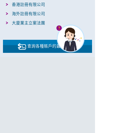
香港註冊有限公司
海外註冊有限公司
大廈業主立案法團
查詢各種賬戶的最低存款額
條款及細則
快捷企業開戶服務
縮短開戶時間，助香港企業把握拓展本地市場機
遇。
綜合理財：
利用活期儲蓄、定期存款及往來
賬戶，有助企業輕易掌握其財政狀況。
全方位輕鬆理財：
企業可通過全線分行、電