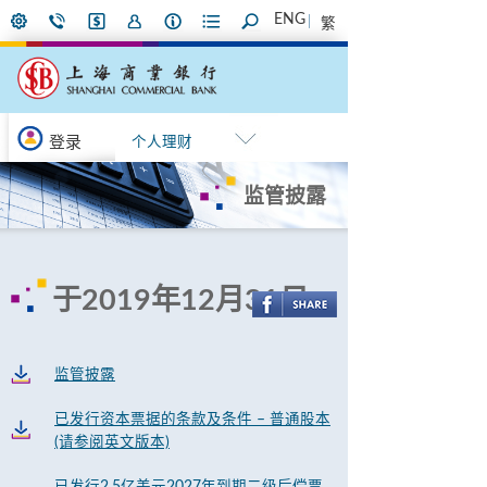
ENG
繁
登录
个人理财
监管披露
于2019年12月31日
监管披露
已发行资本票据的条款及条件 – 普通股本
(请参阅英文版本)