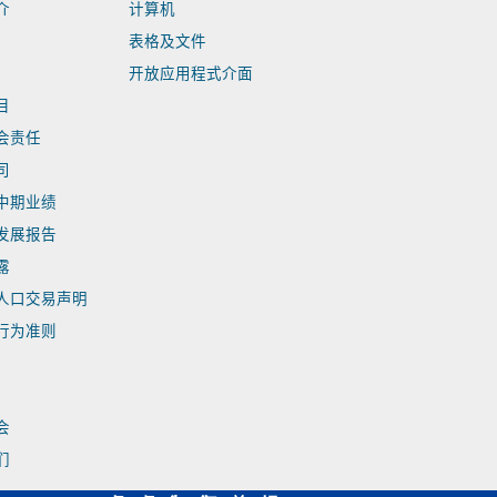
介
计算机
表格及文件
开放应用程式介面
目
会责任
司
中期业绩
发展报告
露
人口交易声明
行为准则
会
们