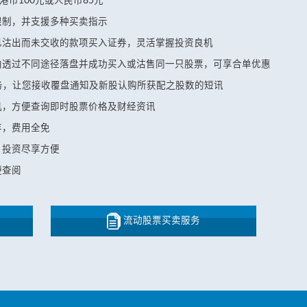
港币100元或人民币85元
限制，并支援多种买卖指示
已沽出而未交收的款项买入证券，灵活掌握投资良机
内透过不同途径落盘并成功买入或沽售同一只股票，可享合单优惠
务，让您接收覆盘通知及新股认购所获配之股数的短讯
机，方便查询即时股票价格及财经资讯
存，费用全免
，投资尽享方便
便查阅
流动股票买卖服务