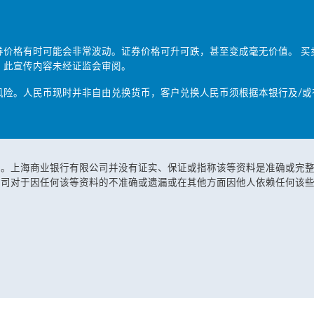
券价格有时可能会非常波动。证券价格可升可跌，甚至变成毫无价值。 买
。此宣传内容未经证监会审阅。
风险。人民币现时并非自由兑换货币，客户兑换人民币须根据本银行及/或
源。上海商业银行有限公司并没有证实、保证或指称该等资料是准确或完
公司对于因任何该等资料的不准确或遗漏或在其他方面因他人依赖任何该