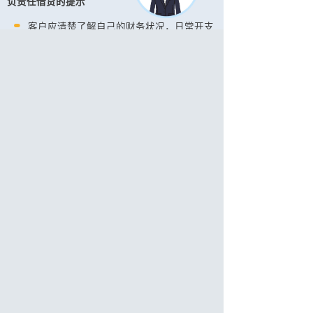
负责任借贷的提示
客户应清楚了解自己的财务状况，日常开支
及实际贷款需要。
客户应评估自己的还款能力，避免过度借
贷。
客户应按时偿还贷款，以免被银行收取逾期
还款费用及额外逾期利息。
借定唔借？还得到先好借！
如阁下欲查询任何第三方是否获本行委任转介信
用卡或贷款申请，请致电客户服务热线：2818
0282。