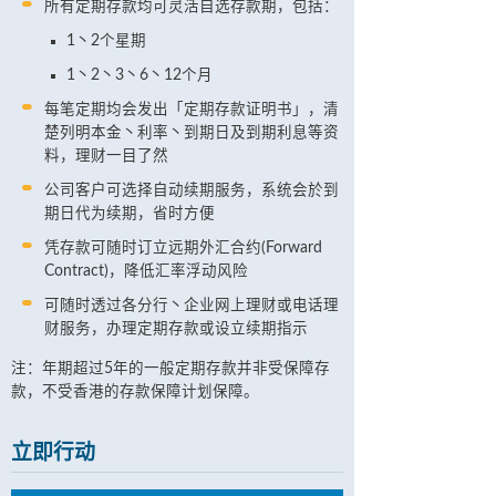
所有定期存款均可灵活自选存款期，包括：
1丶2个星期
1丶2丶3丶6丶12个月
每笔定期均会发出「定期存款证明书」，清
楚列明本金丶利率丶到期日及到期利息等资
料，理财一目了然
公司客户可选择自动续期服务，系统会於到
期日代为续期，省时方便
凭存款可随时订立远期外汇合约(Forward
Contract)，降低汇率浮动风险
可随时透过各分行丶企业网上理财或电话理
财服务，办理定期存款或设立续期指示
注：年期超过5年的一般定期存款并非受保障存
款，不受香港的存款保障计划保障。
立即行动