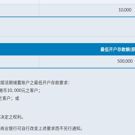
10,000
最低开户存款额(原
500,000
存摺活期储蓄账户之最低开户存款要求：
10, 000元之客户；
之客户；或
终决定之权利。
海商业银行可自行改变上述要求而不另行通知。