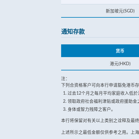
新加坡元(SGD)
通知存款
货币
港元(HKD)
注：
下列合资格客户可向本行申请豁免港币
过去12个月之每月平均家庭收入低於港币
领取政府社会福利津贴或政府援助金
身体或智力残障之客户。
本行将保留对有关以上类别之诠释及最
上述所示之最低金额仅供参考之用。上