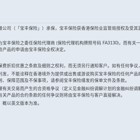
限公司（「宝丰保险」）承保，宝丰保险获香港保险业监管局授权及受其
宝丰保险之委任保险代理商 (保险代理机构牌照号码 FA3130)，而有
险产品的申请由宝丰保险全权决定。
保费折扣优惠之条款及细则之权利，而无须另行通知客户。如有任何争议
刊发，不能诠释在香港境外为提供或出售或游说购买宝丰保险的任何产品
则、保障范围及不保事项，请参阅宝丰保险缮发的保单文件及条款。
理有关交易而产生的合资格争议（定义见金融纠纷调解计划的金融纠纷调
有关产品的合约条款的任何争议则将由宝丰保险与客户直接解决。
，概以英文版本为准。