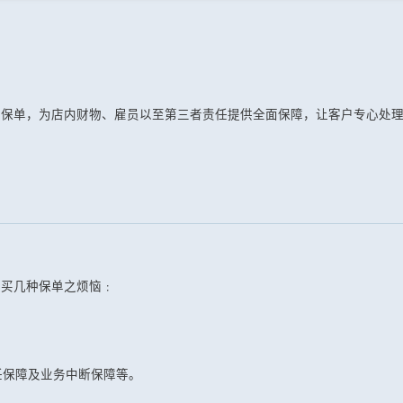
合保单，为店内财物、雇员以至第三者责任提供全面保障，让客户专心处
购买几种保单之烦恼﹕
任保障及业务中断保障等。