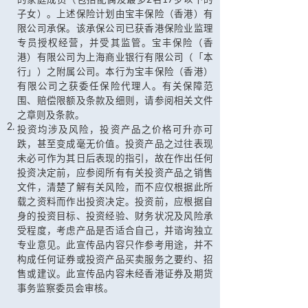
的家庭成员（包括配偶及最多2名17岁以下的
子女）。上述保险计划由宝丰保险（香港）有
限公司承保。该承保公司已获香港保险业监理
专员授权经营，并受其监管。宝丰保险（香
港）有限公司为上海商业银行有限公司（「本
行」）之附属公司。本行为宝丰保险（香港）
有限公司之获委任保险代理人。有关保障范
围、赔偿限额及条款及细则，请参阅相关文件
之章则及条款。
2.
投资均涉及风险，投资产品之价格可升亦可
跌，甚至变成毫无价值。投资产品之过往表现
未必可作为其日后表现的指引，故在作出任何
投资决定前，应参阅所有有关投资产品之销售
文件，清楚了解有关风险，而不应仅根据此所
载之资料而作出投资决定。投资前，应根据自
身的投资目标、投资经验、财务状况及风险承
受程度，考虑产品是否适合自己，并谘询独立
专业意见。此宣传品内容只作参考用途，并不
构成任何证券或投资产品买卖服务之要约、招
售或建议。此宣传品内容未经香港证券及期货
事务监察委员会审核。