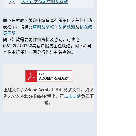
人民币之特定章则及条款
阁下在索取丶编印或填具本行所提供之任何申请
表格前，请详阅
章则及条款
丶
阅览须知
及
私隐政
策声明
。
阁下如欲需要更详细资料及协助，可致电
(852)28180282与客户服务主任联络，阁下亦可
亲临本行任何一间分行作出有关查询。
上述文件为Adobe Acrobat PDF 格式文件。如果
尚未安装Adobe Reader程序，可
点击此处
免费下
载。