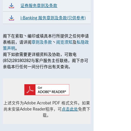
证券服务章则及条款
i-Banking 服务章则及条款(只供参考)
阁下在索取丶编印或填具本行所提供之任何申请
表格前，请详阅
章则及条款
丶
阅览须知
及
私隐政
策声明
。
阁下如欲需要更详细资料及协助，可致电
(852)28180282与客户服务主任联络，阁下亦可
亲临本行任何一间分行作出有关查询。
上述文件为Adobe Acrobat PDF 格式文件。如果
尚未安装Adobe Reader程序，可
点击此处
免费下
载。