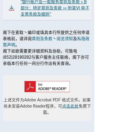
"银行帐户及一般服务章则及条款 » B
部分：特定章则及条款 »» 附录VI 电子
支票条款及细则"
阁下在索取丶编印或填具本行所提供之任何申请
表格前，请详阅
章则及条款
丶
阅览须知
及
私隐政
策声明
。
阁下如欲需要更详细资料及协助，可致电
(852)28180282与客户服务主任联络，阁下亦可
亲临本行任何一间分行作出有关查询。
上述文件为Adobe Acrobat PDF 格式文件。如果
尚未安装Adobe Reader程序，可
点击此处
免费下
载。