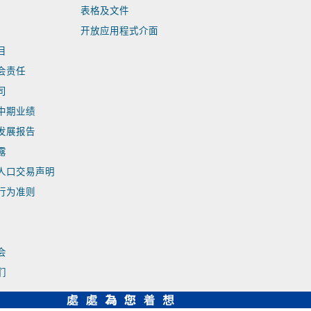
表格及文件
开放应用程式介面
目
会责任
司
中期业绩
发展报告
露
人口交易声明
行为准则
会
们