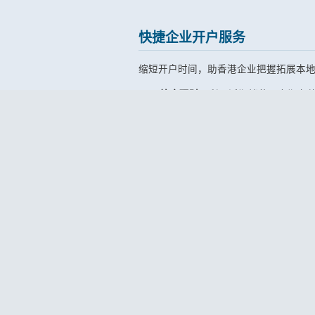
快捷企业开户服务
缩短开户时间，助香港企业把握拓展本
综合理财：
利用活期储蓄、定期存
全方位轻松理财：
企业可通过全线
支薪服务：
企业客户可选用强积金