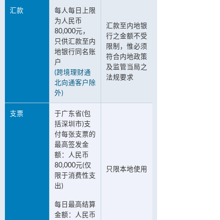
汇款
每人每日上限
为人民币
汇款至内地银
80,000元，
行之金额不受
只供汇款至内
限制，惟必须
地银行同名账
符合内地政策
户
及监管当局之
(跨境理财通
法规要求
北向通客户除
外)
支票
于广东省(包
括深圳市)支
付每张支票的
最高签发金
额：人民币
80,000元(仅
只限本地使用
限于消费性支
出)
每日最高结算
金额：人民币