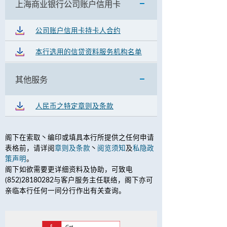
上海商业银行公司账户信用卡
公司账户信用卡持卡人合约
本行选用的信贷资料服务机构名单
其他服务
人民币之特定章则及条款
阁下在索取丶编印或填具本行所提供之任何申请
表格前，请详阅
章则及条款
丶
阅览须知
及
私隐政
策声明
。
阁下如欲需要更详细资料及协助，可致电
(852)28180282与客户服务主任联络，阁下亦可
亲临本行任何一间分行作出有关查询。