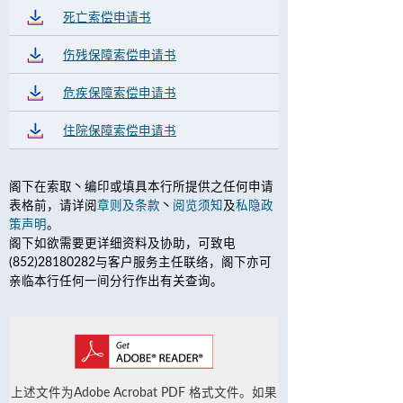
死亡索偿申请书
伤残保障索偿申请书
危疾保障索偿申请书
住院保障索偿申请书
阁下在索取丶编印或填具本行所提供之任何申请
表格前，请详阅
章则及条款
丶
阅览须知
及
私隐政
策声明
。
阁下如欲需要更详细资料及协助，可致电
(852)28180282与客户服务主任联络，阁下亦可
亲临本行任何一间分行作出有关查询。
上述文件为Adobe Acrobat PDF 格式文件。如果