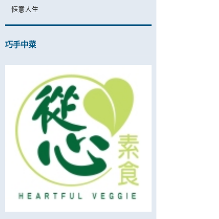
惬意人生
巧手中菜