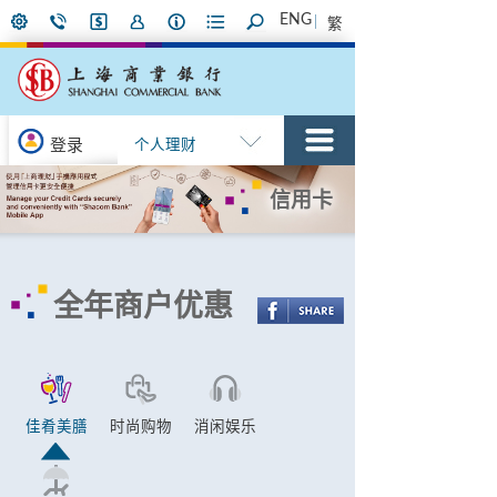
ENG
繁
登录
个人理财
信用卡
全年商户优惠
佳肴美膳
时尚购物
消闲娱乐