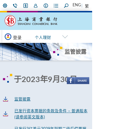
ENG
繁
登录
个人理财
监管披露
于2023年9月30日
监管披露
已发行资本票据的条款及条件 – 普通股本
(请参阅英文版本)