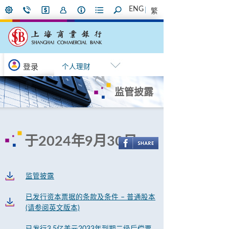
ENG
繁
登录
个人理财
监管披露
于2024年9月30日
监管披露
已发行资本票据的条款及条件 – 普通股本
(请参阅英文版本)