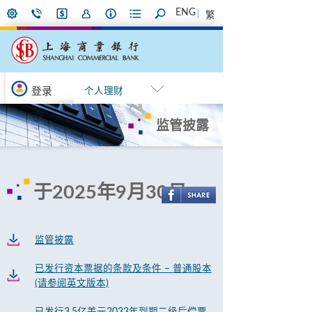
ENG
繁
登录
个人理财
监管披露
于2025年9月30日
监管披露
已发行资本票据的条款及条件 – 普通股本
(请参阅英文版本)