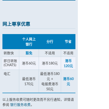
网上尊享优惠
个人网上
分行
节省
银行
转数快
豁免
不适用
不适用
即日转账
港币
港币60元
港币180元
(CHATS)
120元
电汇
最低港币180
最低港币
元 +
港币60
170元
电报费港币
元
50元
以上服务收费可随时更改而不另行通知，详情请
参阅
银行服务收费
。