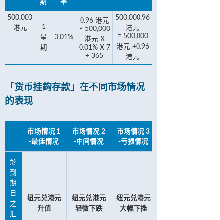
期
率
500,000
500,000.96
0.96 港元
1
港元
港元
= 500,000
= 500,000
星
0.01%
港元 X
港元 +0.96
期
0.01% X 7
÷ 365
港元
「货币挂鈎存款」在不同市场情况
的表现
市场情况 1
市场情况 2
市场情况 3
-最佳情况
-中间情况
-亏损情况
於
到
期
日
纽元兑港元
纽元兑港元
纽元兑港元
之
升值
轻微下跌
大幅下挫
汇