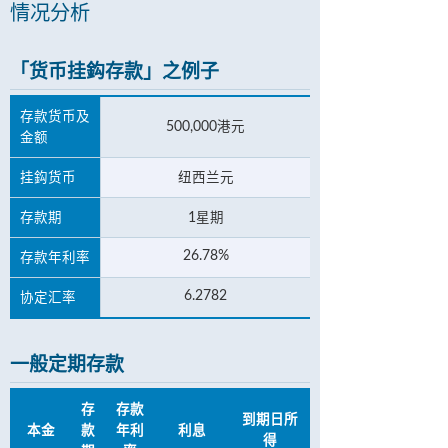
情况分析
「货币挂鈎存款」之例子
存款货币及
500,000港元
金额
挂鈎货币
纽西兰元
存款期
1星期
26.78%
存款年利率
6.2782
协定汇率
一般定期存款
存
存款
到期日所
本金
款
年利
利息
得