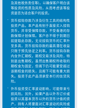
及其他税务责任等)，以确保客户明白该
等投资的性质及风险，从而考虑该等投
资是否为适合客户的投资。
-
货币挂钩存款乃涉及衍生工具的结构性
投资产品。本产品有别于直接买入挂钩
货币，并非受保障存款，不受香港的存
款保障计划保障。客户亦不得于到期日
前提取此存款。无论挂钩货币的汇率升
至多高，货币挂钩存款的最高潜在收益
只限于预先协定之利率。货币挂钩存款
内含外汇期权。期权交易涉及风险，特
别是出售期权。虽然出售期权所收取的
期权金为固定，但阁下仍可能蒙受超过
该期权金的损失，且阁下可能有重大损
失。投资于此产品须承受本行的信贷风
险。
-
外币投资受汇率波动影响，可能带来亏
损风险。另外，如果产品以外币订价或
投资以其基本货币以外的货币计值的资
产，持有人将要面对汇率波动的风险或