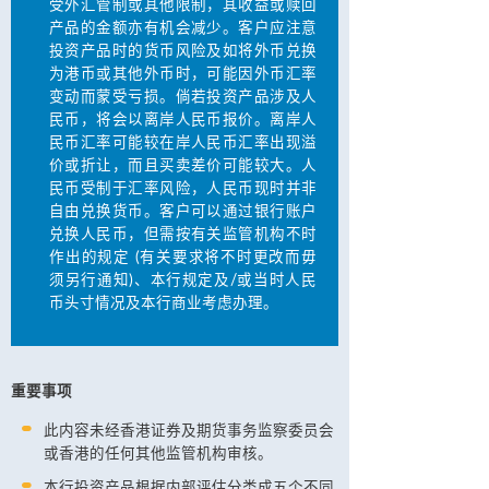
受外汇管制或其他限制，其收益或赎回
产品的金额亦有机会减少。客户应注意
投资产品时的货币风险及如将外币兑换
为港币或其他外币时，可能因外币汇率
变动而蒙受亏损。倘若投资产品涉及人
民币，将会以离岸人民币报价。离岸人
民币汇率可能较在岸人民币汇率出现溢
价或折让，而且买卖差价可能较大。人
民币受制于汇率风险，人民币现时并非
自由兑换货币。客户可以通过银行账户
兑换人民币，但需按有关监管机构不时
作出的规定 (有关要求将不时更改而毋
须另行通知)、本行规定及/或当时人民
币头寸情况及本行商业考虑办理。
重要事项
此内容未经香港证券及期货事务监察委员会
或香港的任何其他监管机构审核。
本行投资产品根据内部评估分类成五个不同