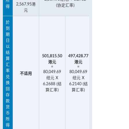
所
2,567.95港
(协定汇率)
得
元
於
到
期
日
以
结
501,815.50
497,428.77
算
港元
港元
汇
=
=
率
80,049.69
80,049.69
不适用
兑
纽元 X
纽元 X
换
6.2688 (结
6.2140 (结
回
算汇率)
算汇率)
存
款
货
币
所
得