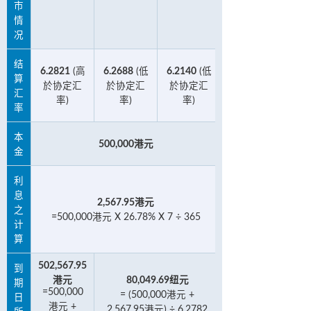
市
情
况
结
6.2821
(高
6.2688
(低
6.2140
(低
算
於协定汇
於协定汇
於协定汇
汇
率)
率)
率)
率
本
500,000港元
金
利
息
2,567.95港元
之
=500,000港元 X 26.78% X 7 ÷ 365
计
算
502,567.95
到
港元
80,049.69纽元
期
=500,000
= (500,000港元 +
日
港元 +
2,567.95港元) ÷ 6.2782