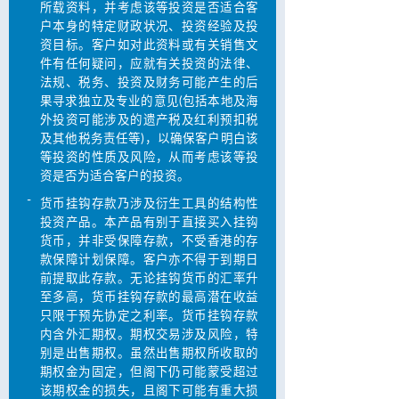
所载资料，并考虑该等投资是否适合客
户本身的特定财政状况、投资经验及投
资目标。客户如对此资料或有关销售文
件有任何疑问，应就有关投资的法律、
法规、税务、投资及财务可能产生的后
果寻求独立及专业的意见(包括本地及海
外投资可能涉及的遗产税及红利预扣税
及其他税务责任等)，以确保客户明白该
等投资的性质及风险，从而考虑该等投
资是否为适合客户的投资。
-
货币挂钩存款乃涉及衍生工具的结构性
投资产品。本产品有别于直接买入挂钩
货币，并非受保障存款，不受香港的存
款保障计划保障。客户亦不得于到期日
前提取此存款。无论挂钩货币的汇率升
至多高，货币挂钩存款的最高潜在收益
只限于预先协定之利率。货币挂钩存款
内含外汇期权。期权交易涉及风险，特
别是出售期权。虽然出售期权所收取的
期权金为固定，但阁下仍可能蒙受超过
该期权金的损失，且阁下可能有重大损