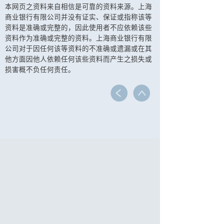
本网页之资料来自相信是可靠的资料来源。上海
商业银行有限公司并没有证实、保证或指称该等
资料是准确或完整的，因此使用者不应依赖该些
资料作为准确或完整的资料。上海商业银行有限
公司对于因任何该等资料的不准确或遗漏或在其
他方面因他人依赖任何该些资料而产生之损失或
损害概不负任何责任。
个人理财
投资
证券服务
证券服务
香港投资者识别码制度
合作伙伴