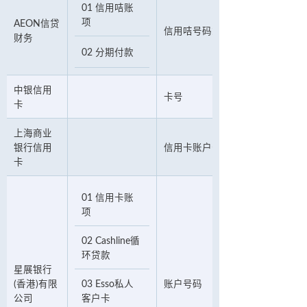
01 信用咭账
项
AEON信贷
信用咭号码或合约号码
财务
02 分期付款
中银信用
卡号
卡
上海商业
银行信用
信用卡账户号码
卡
01 信用卡账
项
02 Cashline循
环贷款
星展银行
(香港)有限
03 Esso私人
账户号码
公司
客户卡