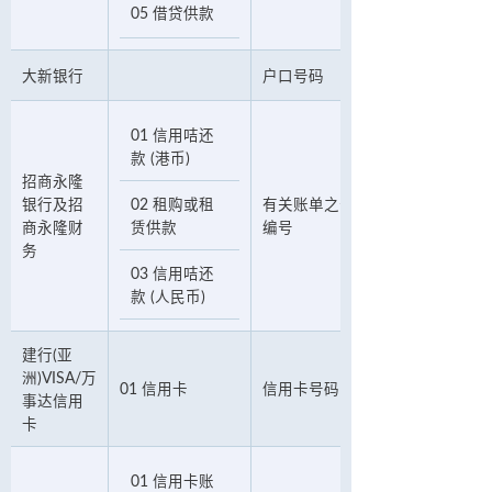
05 借贷供款
大新银行
户口号码
01 信用咭还
款 (港币)
招商永隆
银行及招
02 租购或租
有关账单之号码或租购／租赁合
商永隆财
赁供款
编号
务
03 信用咭还
款 (人民币)
建行(亚
洲)VISA/万
01 信用卡
信用卡号码
事达信用
卡
01 信用卡账