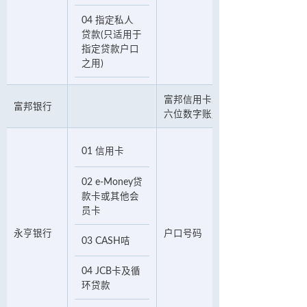
04 指定私人
贷款(只适用于
指定贷款户口
之用)
富邦信用卡,现金咭或循环贷款十
富邦银行
六位数字账户号码
01 信用卡
02 e-Money贷
款卡或其他会
员卡
永亨银行
户口号码
03 CASH咭
04 JCB卡及循
环贷款