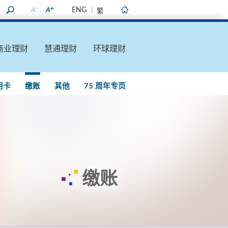
ENG
繁
主页
商业理财
慧通理财
环球理财
用卡
缴账
其他
75 周年专页
缴账