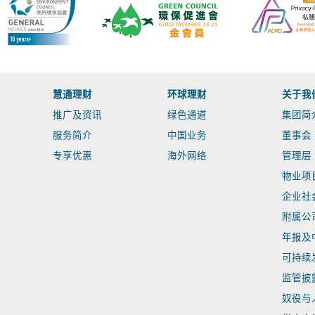
慧通理财
环球理财
关于我
推广及资讯
绿色通道
集团简
服务简介
中国业务
董事会
专享优惠
海外网络
管理层
物业项
企业社
附属公
年报及
可持续
监管披
奴役与