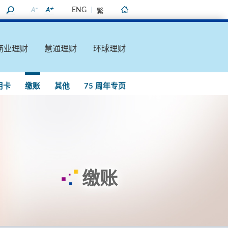
ENG
繁
主页
商业理财
慧通理财
环球理财
用卡
缴账
其他
75 周年专页
缴账