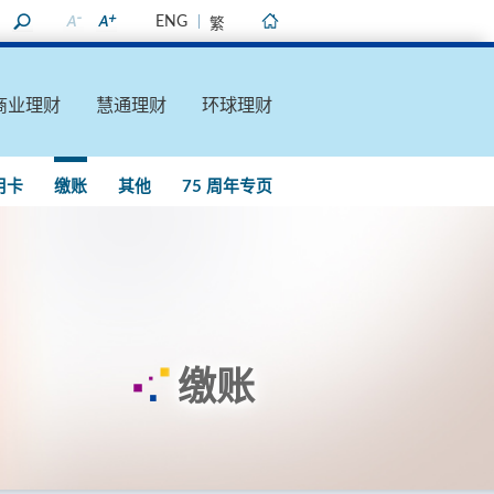
ENG
繁
主页
商业理财
慧通理财
环球理财
用卡
缴账
其他
75 周年专页
缴账