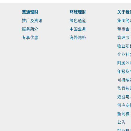
慧通理财
环球理财
关于我
推广及资讯
绿色通道
集团简
服务简介
中国业务
董事会
专享优惠
海外网络
管理层
物业项
企业社
附属公
年报及
可持续
监管披
奴役与
供应商
新闻稿
公告
就业机