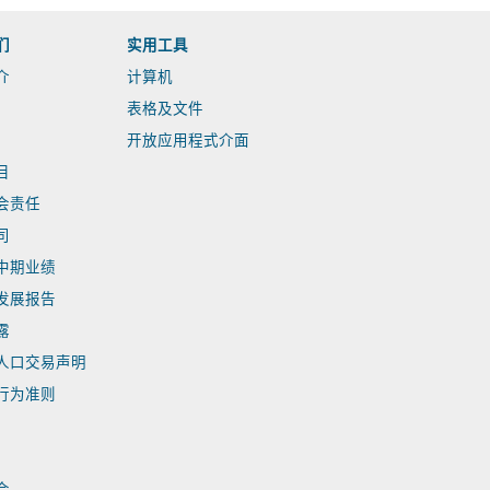
们
实用工具
介
计算机
表格及文件
开放应用程式介面
目
会责任
司
中期业绩
发展报告
露
人口交易声明
行为准则
会