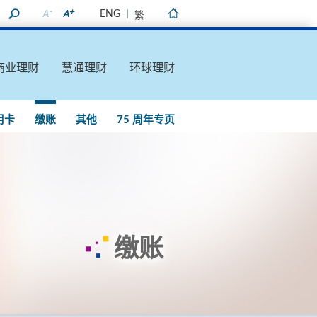
ENG
繁
主页
商业理财
慧通理财
环球理财
用卡
缴账
其他
75 周年专页
缴账