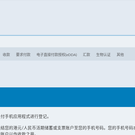
收款
要求付款
电子直接付款授权(eDDA)
汇款
生物认证
其他
支付手机应用程式进行登记。
结您的港元/人民币活期储蓄或支票账户至您的手机号码。您的手机号码
的账户以作收款之用。