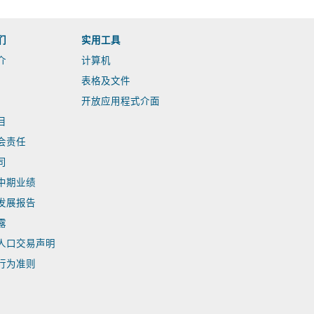
们
实用工具
介
计算机
表格及文件
开放应用程式介面
目
会责任
司
中期业绩
发展报告
露
人口交易声明
行为准则