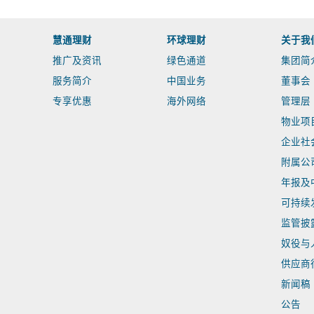
慧通理财
环球理财
关于我
推广及资讯
绿色通道
集团简
服务简介
中国业务
董事会
专享优惠
海外网络
管理层
物业项
企业社
附属公
年报及
可持续
监管披
奴役与
供应商
新闻稿
公告