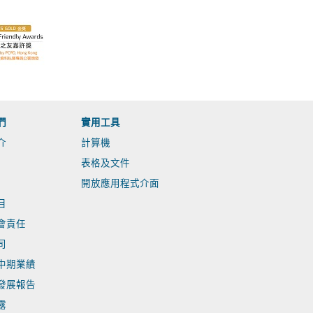
們
實用工具
介
計算機
表格及文件
開放應用程式介面
目
會責任
司
中期業績
發展報告
露