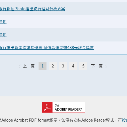
行夥拍Planto推出跨行理財分析方案
通知
通知
銀行推出新美股證劵優惠 總值高達港幣488元現金獎賞
上一頁
1
2
3
4
5
下一頁
obe Acrobat PDF format顯示。如沒有安裝Adobe Reader程式，可
按