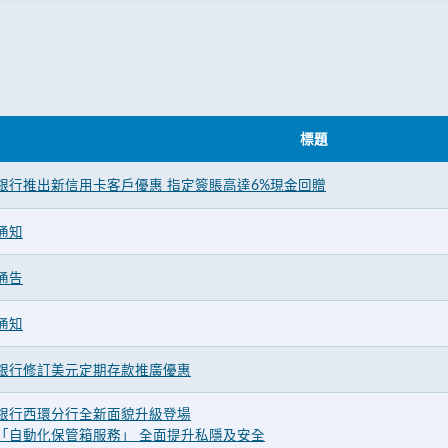
標題
銀行推出新信用卡客戶優惠 指定簽賬高達6%現金回贈
通知
通告
通知
銀行修訂美元定期存款推廣優惠
銀行西環分行全新面貌升級登場
「自動化保管箱服務」 全面提升私隱及安全