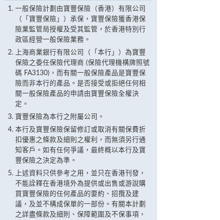
一般保險計劃由寶豐保險（香港）有限公司
（「寶豐保險」）承保，寶豐保險獲香港保
險業監管局授權及受其監管，於香港特別行
政區經營一般保險業務。
上海商業銀行有限公司（「本行」）為寶豐
保險之委任保險代理商 (保險代理機構牌照號
碼 FA3130)，而有關一般保險產品是寶豐保
險而非本行的產品。是否接受或拒絕任何相
關一般保險產品的申請由寶豐保險全權決
定。
寶豐保險為本行之附屬公司。
本行及寶豐保險保留修訂或取消有關保費折
扣優惠之條款及細則之權利，而無須另行通
知客戶。如有任何爭議，最終概以本行及寶
豐保險之決定為準。
上述資料只供參考之用，並只在香港刊發，
不能詮釋在香港境外為提供或出售或游說購
買寶豐保險的任何產品的要約、招攬及建
議，及並不構成保單的一部份。有關本計劃
之詳盡條款及細則、保障範圍及不保事項，