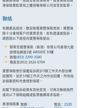
體醫療保險、旅遊及家居保險等。寶豐保險為香
港保險業監管局之獲授權保險公司並受其監管。
聯絡
有關產品資訊，歡迎致電寶豐保險查詢。寶豐保
險十分重視客户的寶貴意見，如有建議或投訴，
請透過以下途徑向寶豐保險提出：
郵寄至寶豐保險（香港）有限公司香港九龍
啟德協調道2號 AIRSIDE 10樓
致電
(852) 2290 3580
傳真至(852) 2626 0704
寶豐保險會於接獲投訴起計3個工作天內發出確
認通知，並於14個工作天之內作出回覆。所有投
訴個案資料均會絕對保密。
如閣下對投訴結果有其他意見，可再次聯絡我們
或向以下保險組織或監管機構尋求協助。
香港保險業
電郵：
電話：
2520