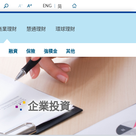
ENG
简
主頁
商業理財
慧通理財
環球理財
融資
保險
強積金
其他
企業投資