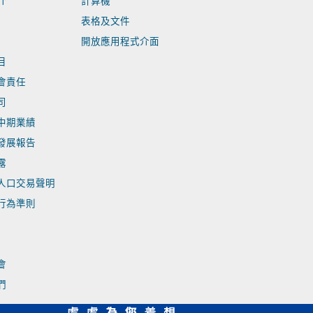
介
計算機
表格及文件
開放應用程式介面
目
會責任
司
中期業績
發展報告
露
人口交易聲明
行為準則
會
們