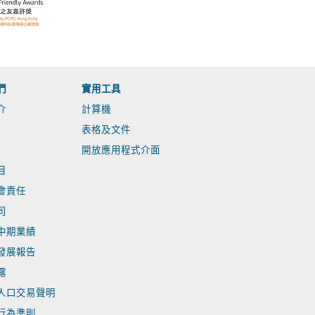
們
實用工具
介
計算機
表格及文件
開放應用程式介面
目
會責任
司
中期業績
發展報告
露
人口交易聲明
行為準則