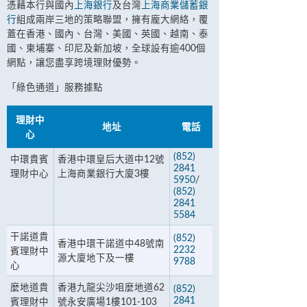
憑藉本行與國內
上海銀行
及台灣
上海商業儲蓄銀
行
組成兩岸三地的策略聯盟，擁有龐大網絡，覆
蓋在香港、國內、台灣、美國、英國、越南、泰
國、柬埔寨、印尼及新加坡，全球設有逾400個
網點，讓您盡享跨境理財優勢。
「綠色通道」服務據點
理財中
地址
電話
心
(852)
中環貴賓
香港中環皇后大道中12號
2841
理財中心
上海商業銀行大廈3樓
5950
/
(852)
2841
5584
干諾道貴
(852)
香港中環干諾道中48號南
2232
賓理財中
源大廈地下及一樓
9788
心
麼地道貴
香港九龍尖沙咀麼地道62
(852)
2841
賓理財中
號永安廣場1樓101-103