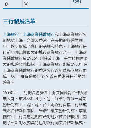
5251
心
室
三行發展沿革
上海銀行
、
上海商業儲蓄銀行
和上海商業銀行分
別地處上海、台灣及香港，在長期的經營管理
中，逐步形成了各自的品牌和特色。上海銀行是
目前中國規模最大的城市商業銀行之一；上海商
業儲蓄銀行於1915年創建於上海，是當時國內最
大的私營金融機構；上海商業銀行則於1950年由
上海商業儲蓄銀行的香港分行改組爲獨立銀行而
成，以“上海商業銀行”的名義在香港註冊並對外
營業。
1998年，三行的高層齊聚上海共同商討合作與發
展大計。於2000年4月，在上海舉行的第一屆業
務研討會上，滬、港、台上海銀行首倡三行結成
戰略合作夥伴關係，舉辦年度業務研討會、季度
例會和三行高層定期會晤的經常性合作機制，開
創了嶄新的及獨具特色的銀行同業合作新模式。