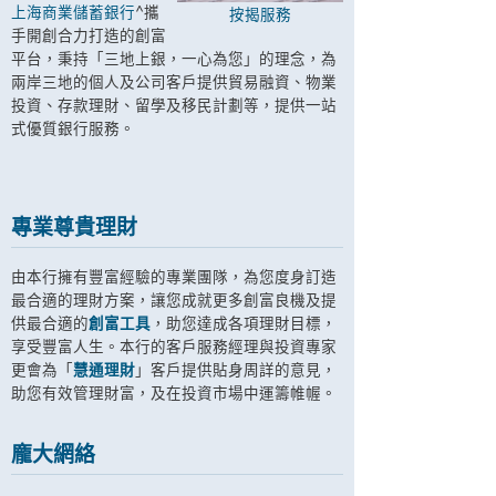
上海商業儲蓄銀行
^攜
按揭服務
手開創合力打造的創富
平台，秉持「三地上銀，一心為您」的理念，為
兩岸三地的個人及公司客戶提供貿易融資、物業
投資、存款理財、留學及移民計劃等，提供一站
式優質銀行服務。
專業尊貴理財
由本行擁有豐富經驗的專業團隊，為您度身訂造
最合適的理財方案，讓您成就更多創富良機及提
供最合適的
創富工具
，助您達成各項理財目標，
享受豐富人生。本行的客戶服務經理與投資專家
更會為「
慧通理財
」客戶提供貼身周詳的意見，
助您有效管理財富，及在投資市場中運籌帷幄。
龐大網絡