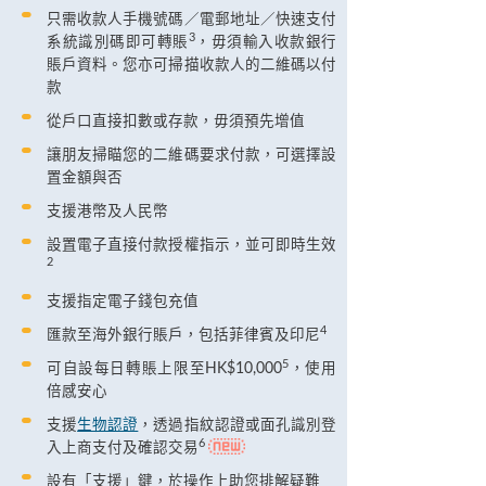
只需收款人手機號碼／電郵地址／快速支付
3
系統識別碼即可轉賬
，毋須輸入收款銀行
賬戶資料。您亦可掃描收款人的二維碼以付
款
從戶口直接扣數或存款，毋須預先增值
讓朋友掃瞄您的二維碼要求付款，可選擇設
置金額與否
支援港幣及人民幣
設置電子直接付款授權指示，並可即時生效
2
支援指定電子錢包充值
4
匯款至海外銀行賬戶，包括菲律賓及印尼
5
可自設每日轉賬上限至HK$10,000
，使用
倍感安心
支援
生物認證
，透過指紋認證或面孔識別登
6
入上商支付及確認交易
設有「支援」鍵，於操作上助您排解疑難