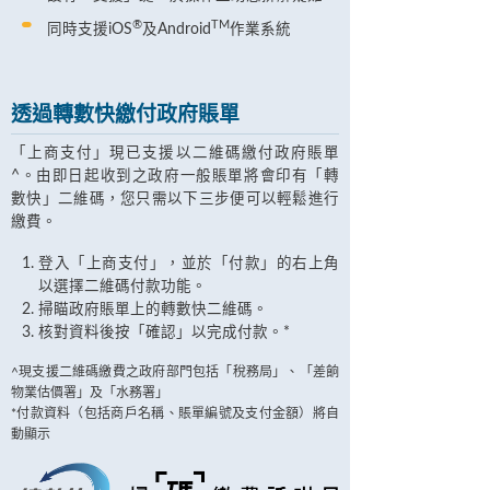
®
TM
同時支援iOS
及Android
作業系統
透過轉數快繳付政府賬單
「上商支付」現已支援以二維碼繳付政府賬單
^。由即日起收到之政府一般賬單將會印有「轉
數快」二維碼，您只需以下三步便可以輕鬆進行
繳費。
登入「上商支付」，並於「付款」的右上角
以選擇二維碼付款功能。
掃瞄政府賬單上的轉數快二維碼。
核對資料後按「確認」以完成付款。*
^現支援二維碼繳費之政府部門包括「稅務局」、「差餉
物業估價署」及「水務署」
*付款資料（包括商戶名稱、賬單編號及支付金額）將自
動顯示