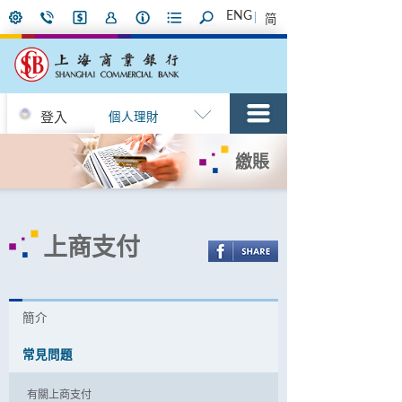
ENG
简
登入
個人理財
繳賬
上商支付
簡介
常見問題
有關上商支付