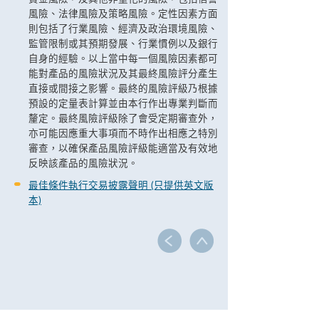
風險、法律風險及策略風險。定性因素方面
則包括了行業風險、經濟及政治環境風險、
監管限制或其預期發展、行業慣例以及銀行
自身的經驗。以上當中每一個風險因素都可
能對產品的風險狀況及其最終風險評分產生
直接或間接之影響。最終的風險評級乃根據
預設的定量表計算並由本行作出專業判斷而
釐定。最終風險評級除了會受定期審查外，
亦可能因應重大事項而不時作出相應之特別
審查，以確保產品風險評級能適當及有效地
反映該產品的風險狀況。
最佳條件執行交易披露聲明 (只提供英文版
本)