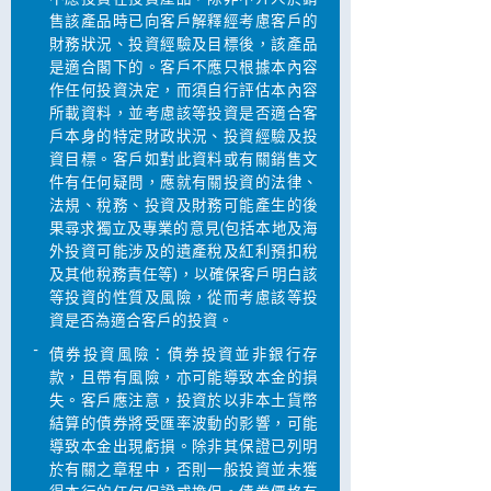
售該產品時已向客戶解釋經考慮客戶的
財務狀況、投資經驗及目標後，該產品
是適合閣下的。客戶不應只根據本內容
作任何投資決定，而須自行評估本內容
所載資料，並考慮該等投資是否適合客
戶本身的特定財政狀況、投資經驗及投
資目標。客戶如對此資料或有關銷售文
件有任何疑問，應就有關投資的法律、
法規、稅務、投資及財務可能產生的後
果尋求獨立及專業的意見(包括本地及海
外投資可能涉及的遺產稅及紅利預扣稅
及其他稅務責任等)，以確保客戶明白該
等投資的性質及風險，從而考慮該等投
資是否為適合客戶的投資。
-
債券投資風險：債券投資並非銀行存
款，且帶有風險，亦可能導致本金的損
失。客戶應注意，投資於以非本土貨幣
結算的債券將受匯率波動的影響，可能
導致本金出現虧損。除非其保證已列明
於有關之章程中，否則一般投資並未獲