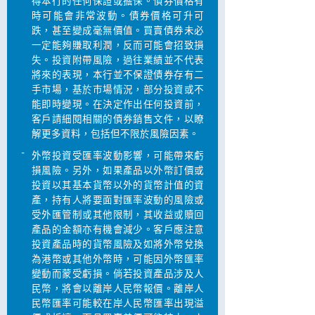
得本行的任何保證或擔保。債券價格有
時可能會非常波動。債券價格可升可
跌，甚至變成毫無價值。買賣債券未必
一定能夠賺取利潤，反而可能會招致損
失。投資附帶風險，過往業績並不代表
將來的表現，本行並不保證債券存有二
手市場，基於巿場情況，部分投資或不
能即時變現。在決定作出任何投資前，
客戶請細閱相關的債券銷售文件，以瞭
解更多資料，包括但不限於風險因素。
-
外幣投資受匯率波動影響，可能帶來虧
損風險。另外，如果產品以外幣訂價或
投資以其基本貨幣以外的貨幣計值的資
產，持有人將要面對匯率波動的風險或
受外匯管制或其他限制，其收益或贖回
產品的金額亦有機會減少。客戶應注意
投資產品時的貨幣風險及如將外幣兌換
為港幣或其他外幣時，可能因外幣匯率
變動而蒙受虧損。倘若投資產品涉及人
民幣，將會以離岸人民幣報價。離岸人
民幣匯率可能較在岸人民幣匯率出現溢