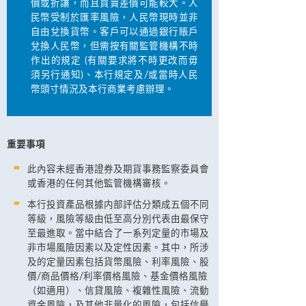
價或折讓，而且買賣差價可能較大。人
民幣受制於匯率風險，人民幣現時並非
自由兌換貨幣。客戶可以通過銀行賬戶
兌換人民幣，但需按有關監管機構不時
作出的規定 (有關要求將不時更改而毋
須另行通知)、本行規定及/或當時人民
幣頭寸情況及本行商業考慮辦理。
重要事項
此內容未經香港證券及期貨事務監察委員會
或香港的任何其他監管機構審核。
本行投資產品根據内部評估分類成五個不同
等級，風險等級由低至高分別代表由最保守
至最進取。當中結合了一系列定量的市場及
非市場風險因素以及定性因素。其中，所涉
及的定量因素包括貨幣風險、利率風險、股
價/商品價格/利率價格風險、基金價格風險
（如適用）、信貸風險、複雜性風險、流動
資金風險，及其他非量化的風險，包括信譽