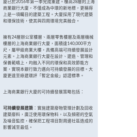
廈已於2016年第一季完成重建。樓高28層的上海
商業銀行大廈，不僅成為中環的新地標，更稱得
上是一項矚目的建築工程。大廈採用了現代建築
和環保技術，使其與四周環境完美融合。
擁有24層辦公室樓層、兩層零售樓層及兩層機械
樓層的上海商業銀行大廈，面積達140,000平方
尺，屬甲級商業大樓，具備高端可持續發展設計
元素。上海商業銀行大廈在設計、建造、管理和
保養範疇上，均融入不同的環保和高效節能方
案，實現本銀行致力邁向可持續發展的目標。大
廈更達至綠建環評「暫定金級」認證標準。
上海商業銀行大廈的可持續發展策略包括：
可持續發展建築
：實施建築廢物管理計劃及回收
建築廢料，廣泛使用環保物料，以及頻密的空氣
及噪音監控，確保把工程項目對周邊社區造成的
影響減至最低。